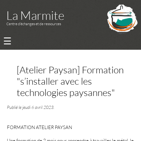
La Marmite
Centre d’échanges et de ressources
☰
[Atelier Paysan] Formation
"s’installer avec les
technologies paysannes"
Publié le
jeudi 6 avril 2023
.
FORMATION ATELIER PAYSAN
Une formation de 2 mois pour apprendre à travailler le métal, le