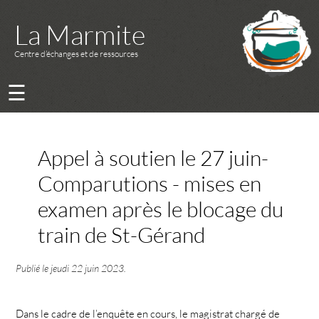
La Marmite
Centre d’échanges et de ressources
☰
Appel à soutien le 27 juin-
Comparutions - mises en
examen après le blocage du
train de St-Gérand
Publié le
jeudi 22 juin 2023
.
Dans le cadre de l’enquête en cours, le magistrat chargé de