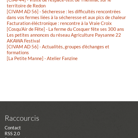
territoire de Redon
[CIVAM AD 56] - Sécheresse : les difficultés rencontrées
dans vos fermes liées à la sécheresse et aux pics de chaleur
Facturation éléctronique : rencontre à la Vraie Croix
[Cosqu’Air de Fête] - La ferme du Cosquer fête ses 300 ans
Les petites annonces du réseau Agriculture Paysanne 22
AKAWA Festival
[CIVAM AD 56] - Actualités, groupes d’échanges et
formations
[La Petite Manne] - Atelier Fanzine
Raccourcis
Contact
RSS 2.0