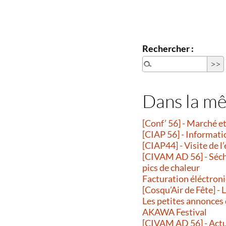
Rechercher :
Dans la m
[Conf’ 56] - Marché 
[CIAP 56] - Informati
[CIAP44] - Visite de l
[CIVAM AD 56] - Séche
pics de chaleur
Facturation éléctroni
[Cosqu’Air de Fête] -
Les petites annonces
AKAWA Festival
[CIVAM AD 56] - Actu