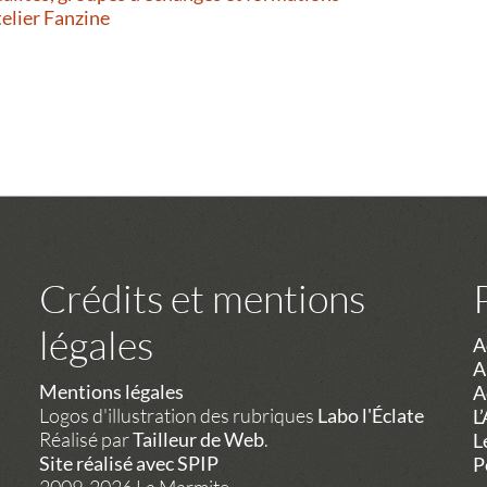
telier Fanzine
Crédits et mentions
légales
A
A
Mentions légales
A
Logos d'illustration des rubriques
Labo l'Éclate
L
Réalisé par
Tailleur de Web
.
L
Site réalisé avec SPIP
P