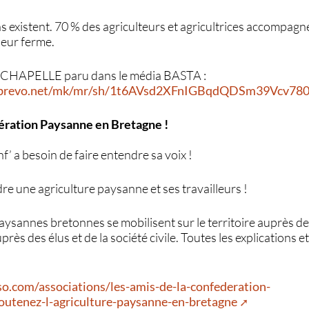
s existent. 70 % des agriculteurs et agricultrices accompagné
leur ferme.
hie CHAPELLE paru dans le média BASTA :
p1-brevo.net/mk/mr/sh/1t6AVsd2XFnIGBqdQDSm39Vcv78
ération Paysanne en Bretagne !
f’ a besoin de faire entendre sa voix !
e une agriculture paysanne et ses travailleurs !
ysannes bretonnes se mobilisent sur le territoire auprès de
près des élus et de la société civile. Toutes les explications e
o.com/associations/les-amis-de-la-confederation-
outenez-l-agriculture-paysanne-en-bretagne