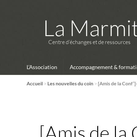
La Marmi
Centre d’échanges et de ressources
L’Association
Accompagnement & formati
Accueil
>
Les nouvelles du coin
>
[Amis de la Conf’]
[Amis de la