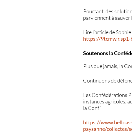
Pourtant, des solution
parviennent à sauver 
Lire l’article de Sop
https://9tcmw.r.s
Soutenons la Conféd
Plus que jamais, la Con
Continuons de défendr
Les Confédérations Pa
instances agricoles, au
la Conf’
https://www.helloass
paysanne/collectes/s