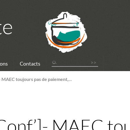
te
ons
Contacts
- MAEC toujours pas de paiement,...
 Conf’]- MAEC to