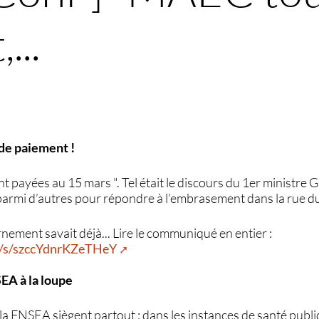
...
de paiement !
nt payées au 15 mars ". Tel était le discours du 1er ministre
parmi d’autres pour répondre à l’embrasement dans la rue d
nement savait déjà... Lire le communiqué en entier :
zh/s/szccYdnrKZeTHeY
EA à la loupe
la FNSEA siègent partout : dans les instances de santé publi