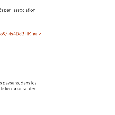
s par l’association
0o9/-4s4DcBHK_aa
s paysans, dans les
t le lien pour soutenir