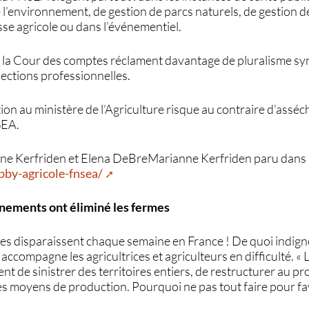
 de l’environnement, de gestion de parcs naturels, de gestion d
sse agricole ou dans l’événementiel.
 la Cour des comptes réclament davantage de pluralisme synd
lections professionnelles.
on au ministère de l’Agriculture risque au contraire d’asséc
SEA.
ianne Kerfriden et Elena DeBreMarianne Kerfriden paru dan
bby-agricole-fnsea/
ements ont éliminé les fermes
es disparaissent chaque semaine en France ! De quoi indigne
 accompagne les agricultrices et agriculteurs en difficulté.
 de sinistrer des territoires entiers, de restructurer au p
es moyens de production. Pourquoi ne pas tout faire pour fa