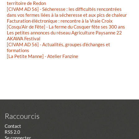
territoire de Redon
[CIVAM AD 56] - Sécheresse : les difficultés rencontrées
dans vos fermes liées à la sécheresse et aux pics de chaleur
Facturation éléctronique : rencontre à la Vraie Croix
[Cosqu’Air de Fête] - La ferme du Cosquer fête ses 300 ans
Les petites annonces du réseau Agriculture Paysanne 22
AKAWA Festival
[CIVAM AD 56] - Actualités, groupes d’échanges et
formations
[La Petite Manne] - Atelier Fanzine
Raccourcis
Contact
RSS 2.0
Se connecter