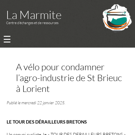
La Marmite
Centre d’échanges et de ressources
☰
A vélo pour condamner
l’agro-industrie de St Brieuc
à Lorient
Publié le
mercredi 22 janvier 2025
.
LE TOUR DES DÉRAILLEURS BRETONS
Un convoi cycliste, le « TOUR DES DERAILLEURS BRETONS »