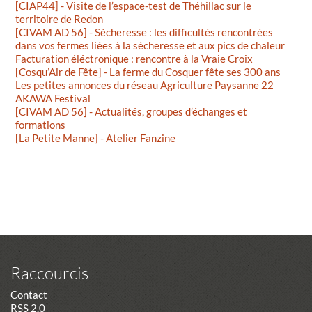
[CIAP44] - Visite de l’espace-test de Théhillac sur le
territoire de Redon
[CIVAM AD 56] - Sécheresse : les difficultés rencontrées
dans vos fermes liées à la sécheresse et aux pics de chaleur
Facturation éléctronique : rencontre à la Vraie Croix
[Cosqu’Air de Fête] - La ferme du Cosquer fête ses 300 ans
Les petites annonces du réseau Agriculture Paysanne 22
AKAWA Festival
[CIVAM AD 56] - Actualités, groupes d’échanges et
formations
[La Petite Manne] - Atelier Fanzine
Raccourcis
Contact
RSS 2.0