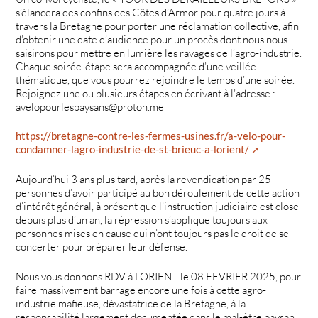
s’élancera des confins des Côtes d’Armor pour quatre jours à
travers la Bretagne pour porter une réclamation collective, afin
d’obtenir une date d’audience pour un procès dont nous nous
saisirons pour mettre en lumière les ravages de l’agro-industrie.
Chaque soirée-étape sera accompagnée d’une veillée
thématique, que vous pourrez rejoindre le temps d’une soirée.
Rejoignez une ou plusieurs étapes en écrivant à l’adresse :
avelopourlespaysans@proton.me
https://bretagne-contre-les-fermes-usines.fr/a-velo-pour-
condamner-lagro-industrie-de-st-brieuc-a-lorient/
Aujourd’hui 3 ans plus tard, après la revendication par 25
personnes d’avoir participé au bon déroulement de cette action
d’intérêt général, à présent que l’instruction judiciaire est close
depuis plus d’un an, la répression s’applique toujours aux
personnes mises en cause qui n’ont toujours pas le droit de se
concerter pour préparer leur défense.
Nous vous donnons RDV à LORIENT le 08 FEVRIER 2025, pour
faire massivement barrage encore une fois à cette agro-
industrie mafieuse, dévastatrice de la Bretagne, à la
responsabilité largement documentée dans le mal-être paysan,