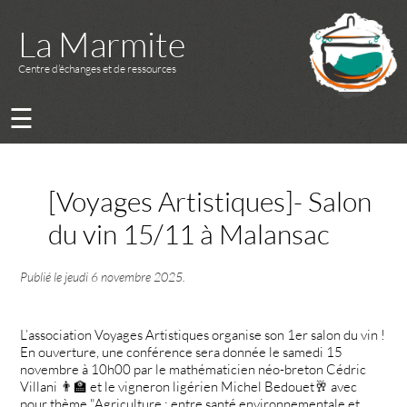
La Marmite
Centre d’échanges et de ressources
☰
[Voyages Artistiques]- Salon
du vin 15/11 à Malansac
Publié le
jeudi 6 novembre 2025
.
L’association Voyages Artistiques organise son 1er salon du vin !
En ouverture, une conférence sera donnée le samedi 15
novembre à 10h00 par le mathématicien néo-breton Cédric
Villani 👨‍🏫 et le vigneron ligérien Michel Bedouet🥂 avec
pour thème "Agriculture : entre santé environnementale et