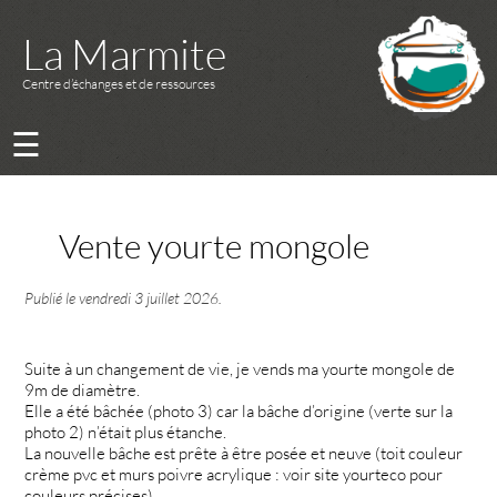
La Marmite
Centre d’échanges et de ressources
☰
Vente yourte mongole
Publié le
vendredi 3 juillet 2026
.
Suite à un changement de vie, je vends ma yourte mongole de
9m de diamètre.
Elle a été bâchée (photo 3) car la bâche d’origine (verte sur la
photo 2) n’était plus étanche.
La nouvelle bâche est prête à être posée et neuve (toit couleur
crème pvc et murs poivre acrylique : voir site yourteco pour
couleurs précises).