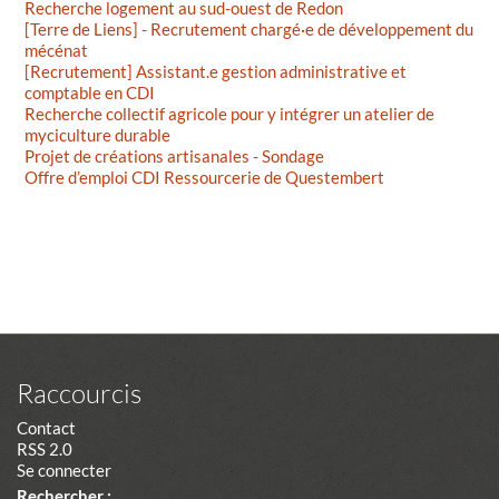
Recherche logement au sud-ouest de Redon
[Terre de Liens] - Recrutement chargé·e de développement du
mécénat
[Recrutement] Assistant.e gestion administrative et
comptable en CDI
Recherche collectif agricole pour y intégrer un atelier de
myciculture durable
Projet de créations artisanales - Sondage
Offre d’emploi CDI Ressourcerie de Questembert
Raccourcis
Contact
RSS 2.0
Se connecter
Rechercher :