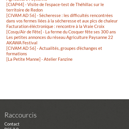
[CIAP44] - Visite de l’espace-test de Théhillac sur le
territoire de Redon
[CIVAM AD 56] - Sécheresse : les difficultés rencontrées
dans vos fermes liées à la sécheresse et aux pics de chaleur
Facturation éléctronique : rencontre à la Vraie Croix
[Cosqu’Air de Fête] - La ferme du Cosquer fête ses 300 ans
Les petites annonces du réseau Agriculture Paysanne 22
AKAWA Festival
[CIVAM AD 56] - Actualités, groupes d’échanges et
formations
[La Petite Manne] - Atelier Fanzine
Raccourcis
Contact