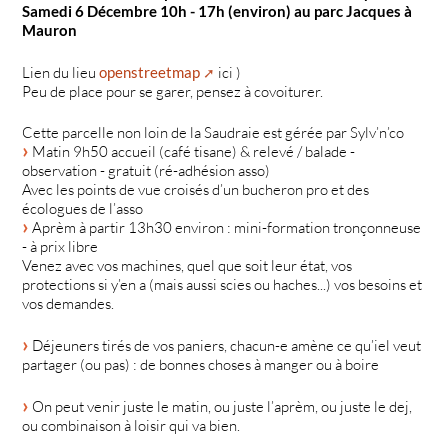
Samedi 6 Décembre 10h - 17h (environ) au parc Jacques à
Mauron
Lien du lieu
openstreetmap
ici )
Peu de place pour se garer, pensez à covoiturer.
Cette parcelle non loin de la Saudraie est gérée par Sylv’n’co
Matin 9h50 accueil (café tisane) & relevé / balade -
observation - gratuit (ré-adhésion asso)
Avec les points de vue croisés d’un bucheron pro et des
écologues de l’asso
Aprèm à partir 13h30 environ : mini-formation tronçonneuse
- à prix libre
Venez avec vos machines, quel que soit leur état, vos
protections si y’en a (mais aussi scies ou haches...) vos besoins et
vos demandes.
Déjeuners tirés de vos paniers, chacun-e amène ce qu’iel veut
partager (ou pas) : de bonnes choses à manger ou à boire
On peut venir juste le matin, ou juste l’aprèm, ou juste le dej,
ou combinaison à loisir qui va bien.