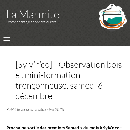
La Marmite
Centre d’échanges et de ressources
☰
[Sylv’n’co] - Observation bois
et mini-formation
tronçonneuse, samedi 6
décembre
Publié le
vendredi 5 décembre 2025
.
Prochaine sortie des premiers Samedis du mois à Sylv’n’co :