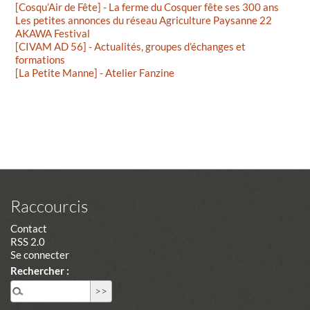
[Cosqu’Air de Fête] - La ferme du Cosquer fête ses 300 ans
Les petites annonces du réseau Agriculture Paysanne 22
AKAWA Festival
[CIVAM AD 56] - Actualités, groupes d’échanges et
formations
[La Petite Manne] - Atelier Fanzine
Raccourcis
Contact
RSS 2.0
Se connecter
Rechercher :