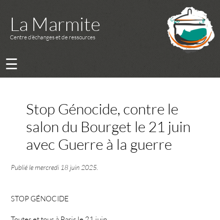
La Marmite
Centre d’échanges et de ressources
☰
Stop Génocide, contre le
salon du Bourget le 21 juin
avec Guerre à la guerre
Publié le
mercredi 18 juin 2025
.
STOP GÉNOCIDE
Toutes et tous à Paris le 21 juin