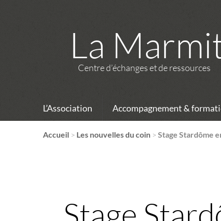
La Marmi
Centre d’échanges et de ressources
L’Association
Accompagnement & formati
Accueil
>
Les nouvelles du coin
>
Stage Stardôme en
Stage Stard