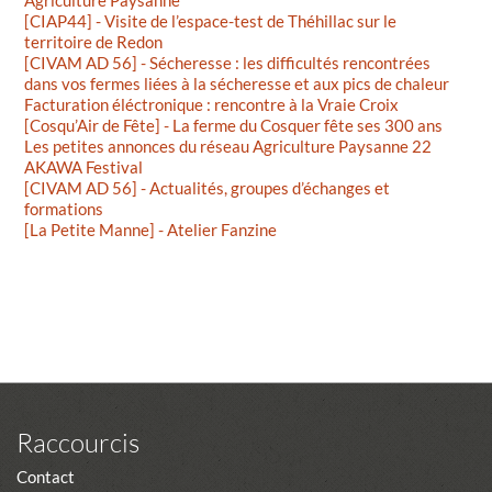
Agriculture Paysanne"
[CIAP44] - Visite de l’espace-test de Théhillac sur le
territoire de Redon
[CIVAM AD 56] - Sécheresse : les difficultés rencontrées
dans vos fermes liées à la sécheresse et aux pics de chaleur
Facturation éléctronique : rencontre à la Vraie Croix
[Cosqu’Air de Fête] - La ferme du Cosquer fête ses 300 ans
Les petites annonces du réseau Agriculture Paysanne 22
AKAWA Festival
[CIVAM AD 56] - Actualités, groupes d’échanges et
formations
[La Petite Manne] - Atelier Fanzine
Raccourcis
Contact