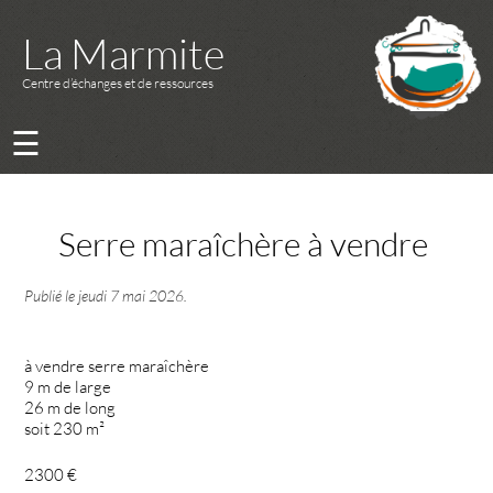
La Marmite
Centre d’échanges et de ressources
☰
Serre maraîchère à vendre
Publié le
jeudi 7 mai 2026
.
à vendre serre maraîchère
9 m de large
26 m de long
soit 230 m²
2300 €