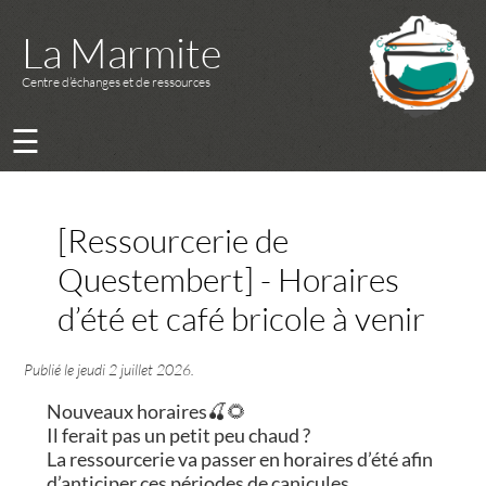
La Marmite
Centre d’échanges et de ressources
☰
[Ressourcerie de
Questembert] - Horaires
d’été et café bricole à venir
Publié le
jeudi 2 juillet 2026
.
Nouveaux horaires🍒🌻
Il ferait pas un petit peu chaud ?
La ressourcerie va passer en horaires d’été afin
d’anticiper ces périodes de canicules.