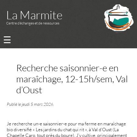
La Marmite
Centre d’échanges et de ressources
☰
Recherche saisonnier-e en
maraîchage, 12-15h/sem, Val
d’Oust
Publié le
jeudi 5 mars 2026
.
Je recherche un-e saisonnier-e pour ma ferme en maraîchage
bio diversifié « Les jardins du chat qui rit », à Val d’Oust (La
Chapelle Caro, tout près du bourg). J’y cultive, principalement