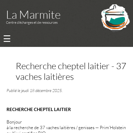
La Marmite
Centre d’échanges et de ressources
☰
Recherche cheptel laitier - 37
vaches laitières
Publié le
jeudi 18 décembre 2025
.
RECHERCHE CHEPTEL LAITIER
Bonjour
à la recherche de 37 vaches laitières / genisses — Prim’Holstein