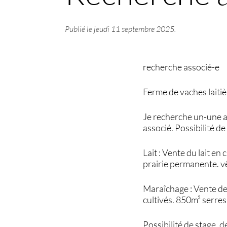
Publié le
jeudi 11 septembre 2025
.
recherche associé-e
Ferme de vaches laiti
Je recherche un-une as
associé. Possibilité de
Lait : Vente du lait e
prairie permanente. vê
Maraîchage : Vente de
cultivés. 850m² serres
Possibilité de stage, 