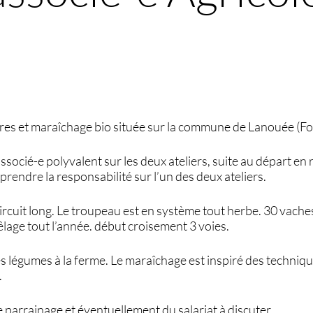
ères et maraîchage bio située sur la commune de Lanouée (F
socié-e polyvalent sur les deux ateliers, suite au départ en 
 prendre la responsabilité sur l’un des deux ateliers.
n circuit long. Le troupeau est en système tout herbe. 30 vach
lage tout l’année. début croisement 3 voies.
s légumes à la ferme. Le maraîchage est inspiré des techni
.
de parrainage et éventuellement du salariat à discuter.