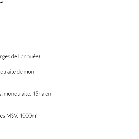
orges de Lanouée).
retraite de mon
es. monotraite. 45ha en
ques MSV. 4000m²