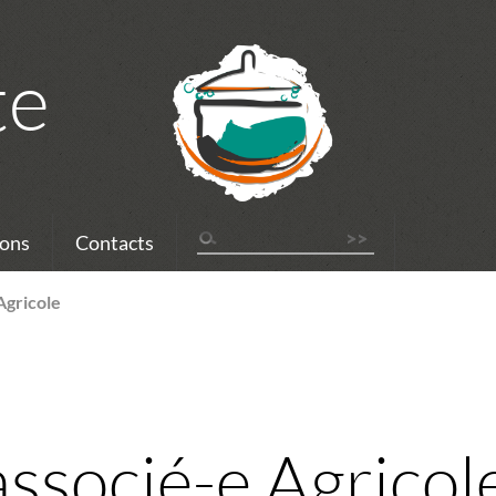
te
ons
Contacts
Agricole
ssocié-e Agricol