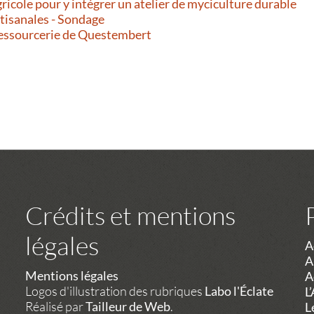
gricole pour y intégrer un atelier de myciculture durable
rtisanales - Sondage
Ressourcerie de Questembert
Crédits et mentions
légales
A
A
Mentions légales
A
Logos d'illustration des rubriques
Labo l'Éclate
L
Réalisé par
Tailleur de Web
.
L