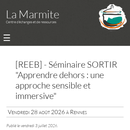
La Marmite
Centre d’échanges et de ressources
☰
[REEB] - Séminaire SORTIR
"Apprendre dehors : une
approche sensible et
immersive"
Vendredi 28 août 2026 à Rennes
Publié le
vendredi 3 juillet 2026
.