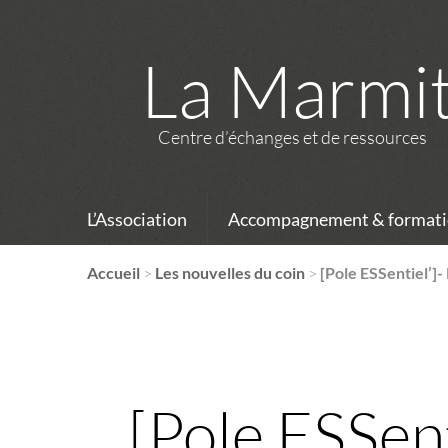
La Marmi
Centre d’échanges et de ressources
L’Association
Accompagnement & formati
Accueil
>
Les nouvelles du coin
>
[Pole ESSentiel’]
[Pole ESSen