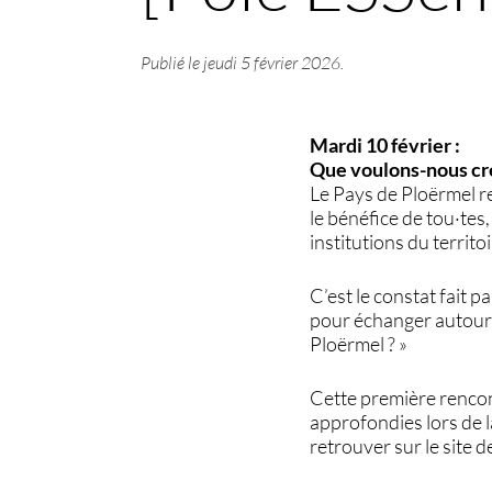
Publié le
jeudi 5 février 2026
.
Mardi 10 février :
Que voulons-nous cré
Le Pays de Ploërmel r
le bénéfice de tou·tes
institutions du territoi
C’est le constat fait 
pour échanger autour 
Ploërmel ? »
Cette première rencont
approfondies lors de l
retrouver sur le site d