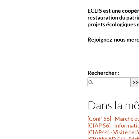
ECLIS est une coopéra
restauration du patr
projets écologiques e
Rejoignez-nous mercr
Rechercher :
Dans la m
[Conf’ 56] - Marché 
[CIAP 56] - Informati
[CIAP44] - Visite de l
[CIVAM AD 56] - Séche