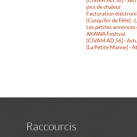
pics de chaleur
Facturation éléctroni
[Cosqu’Air de Fête] -
Les petites annonces
AKAWA Festival
[CIVAM AD 56] - Actu
[La Petite Manne] - A
Raccourcis