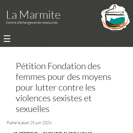
La Marmite
Centre d’échanges et de ressources
☰
Pétition Fondation des
femmes pour des moyens
pour lutter contre les
violences sexistes et
sexuelles
Publié le
jeudi 25 juin 2026
.