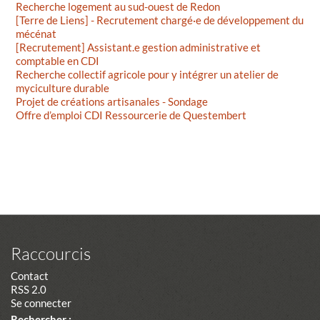
Recherche logement au sud-ouest de Redon
[Terre de Liens] - Recrutement chargé·e de développement du
mécénat
[Recrutement] Assistant.e gestion administrative et
comptable en CDI
Recherche collectif agricole pour y intégrer un atelier de
myciculture durable
Projet de créations artisanales - Sondage
Offre d’emploi CDI Ressourcerie de Questembert
Raccourcis
Contact
RSS 2.0
Se connecter
Rechercher :