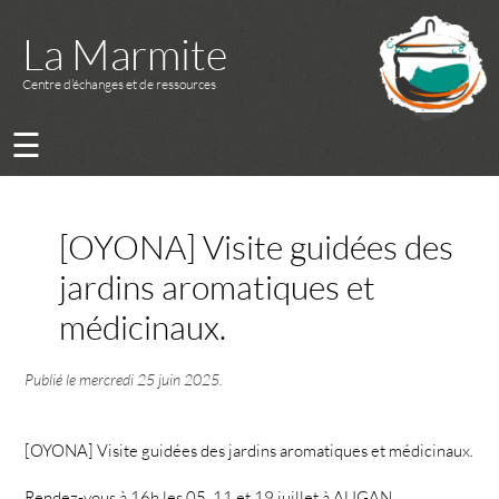
La Marmite
Centre d’échanges et de ressources
☰
[OYONA] Visite guidées des
jardins aromatiques et
médicinaux.
Publié le
mercredi 25 juin 2025
.
[OYONA] Visite guidées des jardins aromatiques et médicinaux.
Rendez-vous à 16h les 05, 11 et 19 juillet à AUGAN