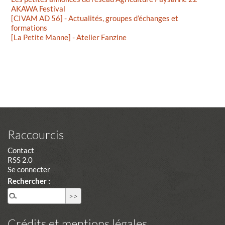
AKAWA Festival
[CIVAM AD 56] - Actualités, groupes d’échanges et
formations
[La Petite Manne] - Atelier Fanzine
Raccourcis
Contact
RSS 2.0
Se connecter
Rechercher :
Crédits et mentions légales