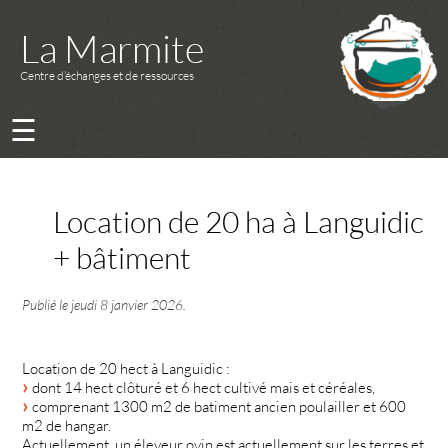
La Marmite
Centre d’échanges et de ressources
☰
Location de 20 ha à Languidic
+ bâtiment
Publié le
jeudi 8 janvier 2026
.
Location de 20 hect à Languidic :
dont 14 hect clôturé et 6 hect cultivé mais et céréales,
comprenant 1300 m2 de batiment ancien poulailler et 600
m2 de hangar.
Actuellement, un éleveur ovin est actuellement sur les terres et