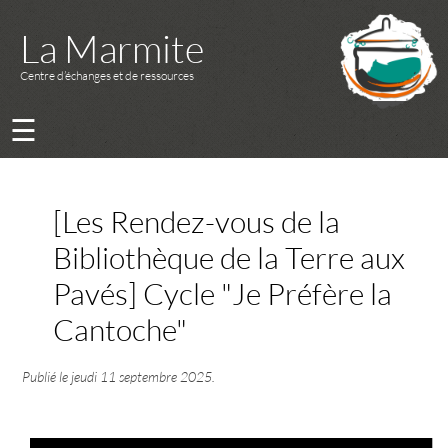
La Marmite
Centre d’échanges et de ressources
☰
[Les Rendez-vous de la
Bibliothèque de la Terre aux
Pavés] Cycle "Je Préfère la
Cantoche"
Publié le
jeudi 11 septembre 2025
.