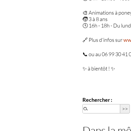
🎨 Animations à pone
🧒 3 à 8 ans
🕓 16h - 18h - Du lund
🔗 Plus d’infos sur
ww
📞 ou au 06 99 30 41 
✨ à bientôt ! ✨
Rechercher :
Dans la m