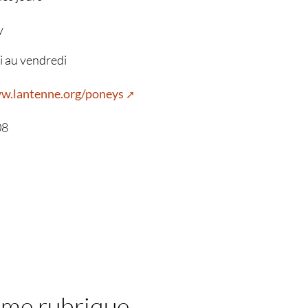
y
i au vendredi
w.lantenne.org/poneys
08
ême rubrique