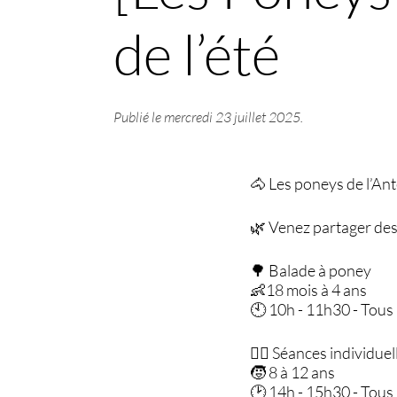
de l’été
Publié le
mercredi 23 juillet 2025
.
🐴 Les poneys de l’An
🌿 Venez partager des
🌳 Balade à poney
👶18 mois à 4 ans
🕙 10h - 11h30 - Tous 
🧍‍♂️ Séances individuel
🧒 8 à 12 ans
🕑 14h - 15h30 - Tous 