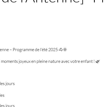
tenne – Programme de l’été 2025 🐴🌞
 moments joyeux en pleine nature avec votre enfant ! 🌿
les jours
les
les jours