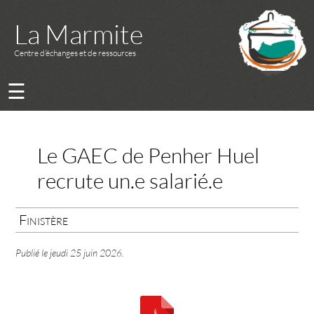
La Marmite
Centre d’échanges et de ressources
☰
Le GAEC de Penher Huel
recrute un.e salarié.e
Finistère
Publié le
jeudi 25 juin 2026
.