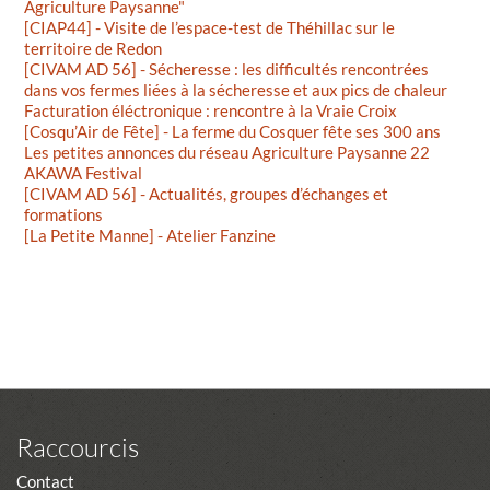
Agriculture Paysanne"
[CIAP44] - Visite de l’espace-test de Théhillac sur le
territoire de Redon
[CIVAM AD 56] - Sécheresse : les difficultés rencontrées
dans vos fermes liées à la sécheresse et aux pics de chaleur
Facturation éléctronique : rencontre à la Vraie Croix
[Cosqu’Air de Fête] - La ferme du Cosquer fête ses 300 ans
Les petites annonces du réseau Agriculture Paysanne 22
AKAWA Festival
[CIVAM AD 56] - Actualités, groupes d’échanges et
formations
[La Petite Manne] - Atelier Fanzine
Raccourcis
Contact