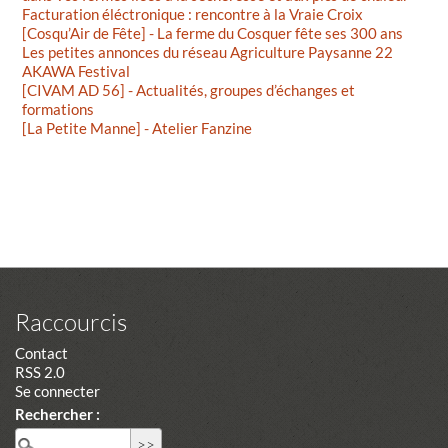
Facturation éléctronique : rencontre à la Vraie Croix
[Cosqu’Air de Fête] - La ferme du Cosquer fête ses 300 ans
Les petites annonces du réseau Agriculture Paysanne 22
AKAWA Festival
[CIVAM AD 56] - Actualités, groupes d’échanges et
formations
[La Petite Manne] - Atelier Fanzine
Raccourcis
Contact
RSS 2.0
Se connecter
Rechercher :