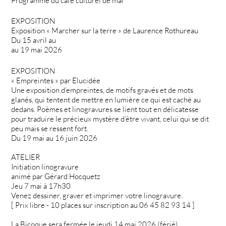
Programme du café culturel de mai
EXPOSITION
Exposition « Marcher sur la terre » de Laurence Rothureau
Du 15 avril au
au 19 mai 2026
EXPOSITION
« Empreintes » par Elucidée
Une exposition d’empreintes, de motifs gravés et de mots
glanés, qui tentent de mettre en lumière ce qui est caché au
dedans. Poèmes et linogravures se lient tout en délicatesse
pour traduire le précieux mystère d’être vivant, celui qui se dit
peu mais se ressent fort.
Du 19 mai au 16 juin 2026
ATELIER
Initiation linogravure
animé par Gérard Hocquetz
Jeu 7 mai à 17h30
Venez dessiner, graver et imprimer votre linogravure.
[ Prix libre - 10 places sur inscription au 06 45 82 93 14 ]
La Bicoque sera fermée le jeudi 14 mai 2026 (férié)