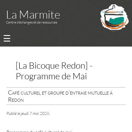
La Marmite
Centre d’échanges et de ressources
☰
[La Bicoque Redon] -
Programme de Mai
Café culturel et groupe d’entraie mutuelle à
Redon
Publié le
jeudi 7 mai 2026
.