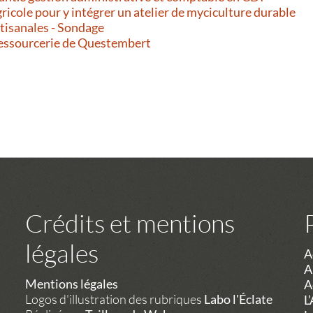
gricole pour y intégrer un atelier de myciculture durable
rtisanales - Sondage
Ressourcerie de Questembert
Crédits et mentions
légales
A
A
Mentions légales
A
Logos d'illustration des rubriques
Labo l'Éclate
L