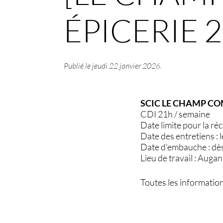
ÉPICERIE 
Publié le
jeudi 22 janvier 2026
.
SCIC LE CHAMP COM
CDI 21h / semaine
Date limite pour la ré
Date des entretiens : 
Date d’embauche : dès
Lieu de travail : Augan
Toutes les information