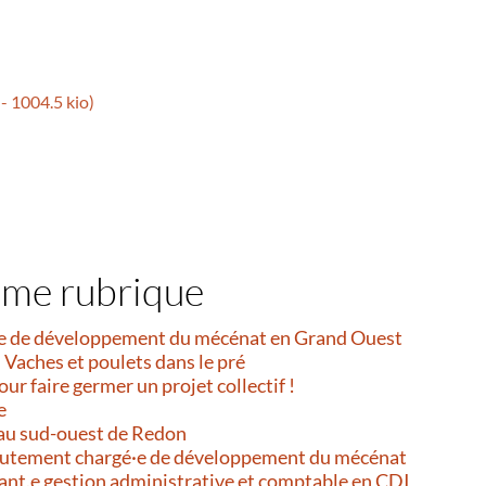
-
1004.5 kio
)
ême rubrique
e de développement du mécénat en Grand Ouest
 Vaches et poulets dans le pré
our faire germer un projet collectif !
e
au sud-ouest de Redon
ecrutement chargé·e de développement du mécénat
ant.e gestion administrative et comptable en CDI