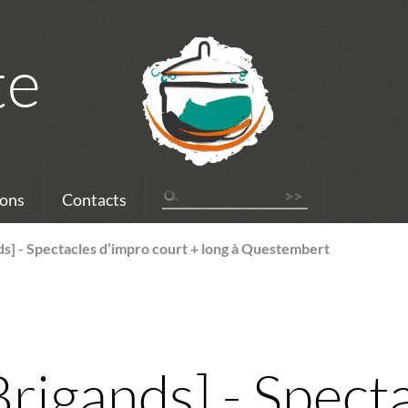
te
ons
Contacts
ds] - Spectacles d’impro court + long à Questembert
Brigands] - Spect