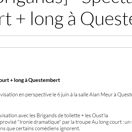
rt + long à Ques
ourt + long à Questembert
isation en perspective le 6 juin à la salle Alan Meur à Ques
isation avec les Brigands de toilette + les Oust’la
ovisé "Ironie dramatique" par la troupe Au long court : un 
ons que certains comédiens ignorent.