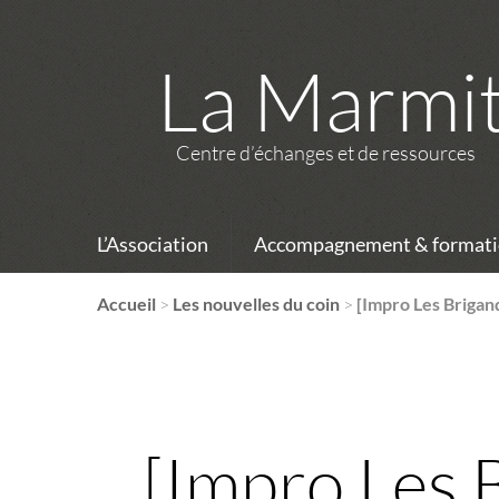
La Marmi
Centre d’échanges et de ressources
L’Association
Accompagnement & formati
Accueil
>
Les nouvelles du coin
>
[Impro Les Brigan
[Impro Les 