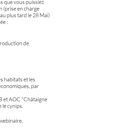
ns que vous puissiez
n (prise en charge
u plus tard le 28 Mai)
ée :
production de
s habitats et les
t économiques, par
 AB et AOC "Châtaigne
 le cynips.
u webinaire.