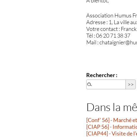
A bientôt,
Association Humus F
Adresse : 1, La vill
Votre contact : Fra
Tél : 06 20 71 38 37
Mail : chataignier@hu
Rechercher :
Dans la m
[Conf’ 56] - Marché 
[CIAP 56] - Informati
[CIAP44] - Visite de l