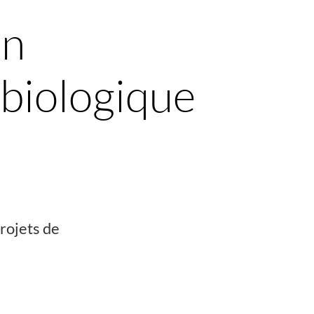
en
 biologique
projets de