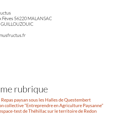
ructus
e aux Fèves 56220 MALANSAC
nck GUILLOUZOUIC
musfructus.fr
ême rubrique
et Repas paysan sous les Halles de Questembert
on collective "Entreprendre en Agriculture Paysanne"
’espace-test de Théhillac sur le territoire de Redon