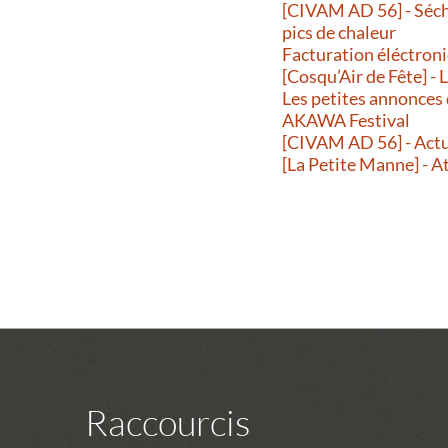
[CIVAM AD 56] - Séche
pics de chaleur
Facturation éléctroni
[Cosqu’Air de Fête] -
Les petites annonces
AKAWA Festival
[CIVAM AD 56] - Actu
[La Petite Manne] - A
Raccourcis