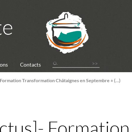
te
ons
Contacts
 Formation Transformation Châtaignes en Septembre + (…)
ctus]- Formation