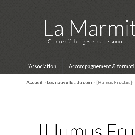
La Marmi
Centre d’échanges et de ressources
L’Association
Accompagnement & formati
Accueil
>
Les nouvelles du coin
>
[Humus Fructus]-
[Humus Fru