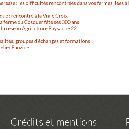
resse : les difficultés rencontrées dans vos fermes liées à 
que : rencontre à la Vraie Croix
 La ferme du Cosquer fête ses 300 ans
 du réseau Agriculture Paysanne 22
alités, groupes d’échanges et formations
telier Fanzine
Crédits et mentions