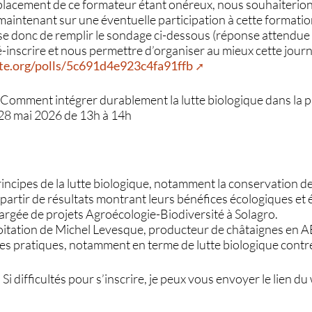
déplacement de ce formateur étant onéreux, nous souhaiterio
maintenant sur une éventuelle participation à cette formatio
se donc de remplir le sondage ci-dessous (réponse attendue a
-inscrire et nous permettre d’organiser au mieux cette journ
ate.org/polls/5c691d4e923c4fa91ffb
 "Comment intégrer durablement la lutte biologique dans la 
i 28 mai 2026 de 13h à 14h
rincipes de la lutte biologique, notamment la conservation de
 à partir de résultats montrant leurs bénéfices écologiques e
argée de projets Agroécologie-Biodiversité à Solagro.
loitation de Michel Levesque, producteur de châtaignes en
es pratiques, notamment en terme de lutte biologique contre
 . Si difficultés pour s’inscrire, je peux vous envoyer le lien d