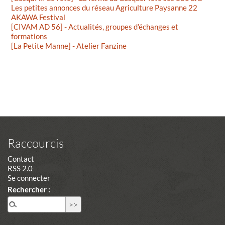
Les petites annonces du réseau Agriculture Paysanne 22
AKAWA Festival
[CIVAM AD 56] - Actualités, groupes d’échanges et
formations
[La Petite Manne] - Atelier Fanzine
Raccourcis
Contact
RSS 2.0
Se connecter
Rechercher :