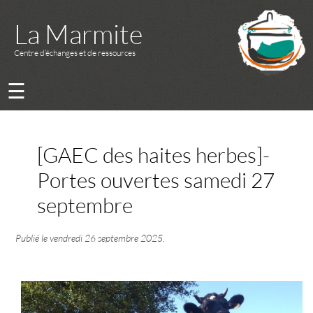
La Marmite
Centre d’échanges et de ressources
☰
[GAEC des haites herbes]-
Portes ouvertes samedi 27
septembre
Publié le
vendredi 26 septembre 2025
.