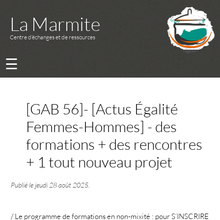
La Marmite
Centre d’échanges et de ressources
☰
[GAB 56]- [Actus Égalité
Femmes-Hommes] - des
formations + des rencontres
+ 1 tout nouveau projet
Publié le
jeudi 28 août 2025
.
/ Le programme de formations en non-mixité : pour S’INSCRIRE