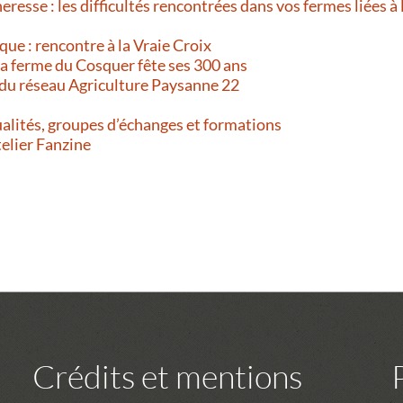
resse : les difficultés rencontrées dans vos fermes liées à 
que : rencontre à la Vraie Croix
 La ferme du Cosquer fête ses 300 ans
 du réseau Agriculture Paysanne 22
alités, groupes d’échanges et formations
telier Fanzine
Crédits et mentions