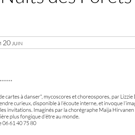
m 20 juin
******
 de cartes à danser", mycoscores et choreospores, par Lizzi
ndre curieux, disponible à l’écoute interne, et invoque l’i
 les invitations. Imaginés par la chorégraphe Maija Hirvanen
ière plus fongique d’être au monde.
e 06 61 40 75 80