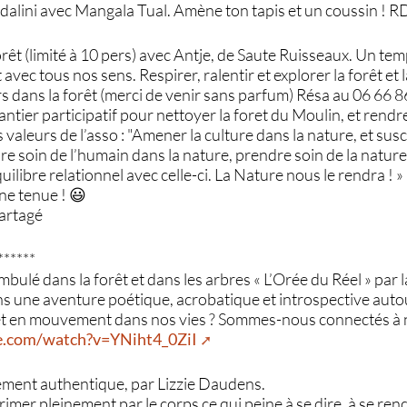
ndalini avec Mangala Tual. Amène ton tapis et un coussin ! 
rêt (limité à 10 pers) avec Antje, de Saute Ruisseaux. Un te
 avec tous nos sens. Respirer, ralentir et explorer la forêt e
rs dans la forêt (merci de venir sans parfum) Résa au 06 66 
tier participatif pour nettoyer la foret du Moulin, et rendre
 valeurs de l’asso : "Amener la culture dans la nature, et susc
dre soin de l’humain dans la nature, prendre soin de la nature
uilibre relationnel avec celle-ci. La Nature nous le rendra ! »
ne tenue ! 😃
partagé
******
bulé dans la forêt et dans les arbres « L’Orée du Réel » par l
ans une aventure poétique, acrobatique et introspective autou
et en mouvement dans nos vies ? Sommes-nous connectés à n
e.com/watch?v=YNiht4_0ZiI
ement authentique, par Lizzie Daudens.
imer pleinement par le corps ce qui peine à se dire, à se rend