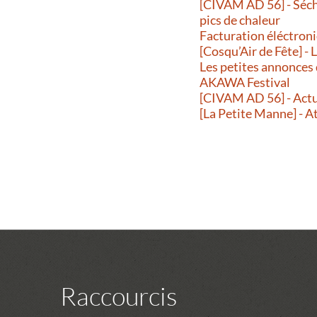
[CIVAM AD 56] - Séche
pics de chaleur
Facturation éléctroni
[Cosqu’Air de Fête] -
Les petites annonces
AKAWA Festival
[CIVAM AD 56] - Actu
[La Petite Manne] - A
Raccourcis