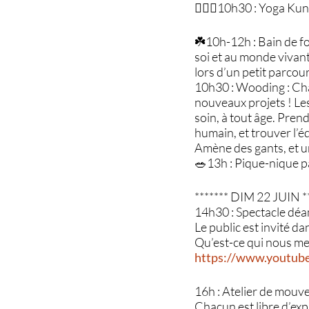
🧘🏻‍♀️10h30 : Yoga Ku
☘️10h-12h : Bain de fo
soi et au monde vivant
lors d’un petit parcou
10h30 : Wooding : Chan
nouveaux projets ! Les
soin, à tout âge. Pren
humain, et trouver l’éq
Amène des gants, et u
🥗13h : Pique-nique 
******* DIM 22 JUIN *
14h30 : Spectacle déam
Le public est invité d
Qu’est-ce qui nous m
https://www.youtub
16h : Atelier de mouv
Chacun est libre d’expr