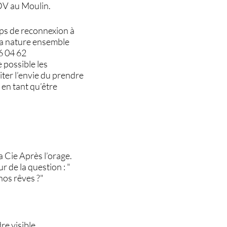
RDV au Moulin.
mps de reconnexion à
t la nature ensemble
86 04 62
 possible les
iter l’envie du prendre
 en tant qu’être
a Cie Après l’orage.
r de la question : "
os rêves ?"
re visible.