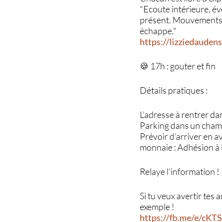
"Ecoute intérieure, év
présent. Mouvements et
échappe."
https://lizziedauden
🍪 17h : gouter et fin
Détails pratiques :
L’adresse à rentrer dan
Parking dans un champ.
Prévoir d’arriver en av
monnaie : Adhésion à 
Relaye l’information !
Si tu veux avertir tes
exemple !
https://fb.me/e/c