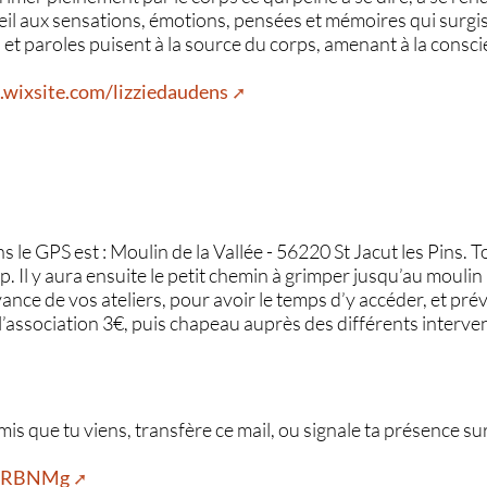
eil aux sensations, émotions, pensées et mémoires qui surgis
 paroles puisent à la source du corps, amenant à la conscien
s.wixsite.com/lizziedaudens
s le GPS est : Moulin de la Vallée - 56220 St Jacut les Pins. T
 Il y aura ensuite le petit chemin à grimper jusqu’au moulin 
ance de vos ateliers, pour avoir le temps d’y accéder, et prév
l’association 3€, puis chapeau auprès des différents interve
 amis que tu viens, transfère ce mail, ou signale ta présence 
KTSRBNMg