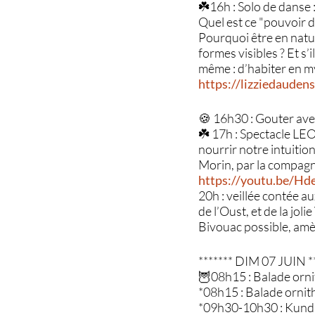
☘️16h : Solo de danse
Quel est ce "pouvoir d
Pourquoi être en natur
formes visibles ? Et s’
même : d’habiter en m
https://lizziedauden
🍪 16h30 : Gouter ave
☘️ 17h : Spectacle LE
nourrir notre intuitio
Morin, par la compagn
https://youtu.be/H
20h : veillée contée a
de l’Oust, et de la jolie
Bivouac possible, amè
******* DIM 07 JUIN *
🦉08h15 : Balade orn
*08h15 : Balade ornith
*09h30-10h30 : Kundal