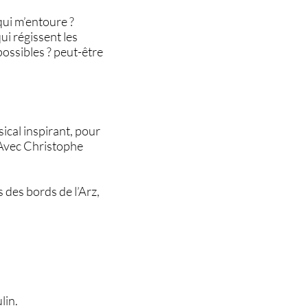
qui m’entoure ?
ui régissent les
 possibles ? peut-être
cal inspirant, pour
. Avec Christophe
 des bords de l’Arz,
lin.