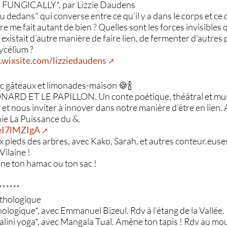
 : FUNGICALLY*, par Lizzie Daudens
u dedans" qui converse entre ce qu’il y a dans le corps et ce 
e me fait autant de bien ? Quelles sont les forces invisibles q
il existait d’autre manière de faire lien, de fermenter d’autres
ycélium ?
s.wixsite.com/lizziedaudens
c gâteaux et limonades-maison 🍪🍾
ONARD ET LE PAPILLON. Un conte poétique, théâtral et musi
n et nous inviter à innover dans notre manière d’être en lien
ie La Puissance du &.
deI7lMZIgA
ux pieds des arbres, avec Kako, Sarah, et autres conteur.euses
 Vilaine !
ne ton hamac ou ton sac !
******
ithologique
ologique*, avec Emmanuel Bizeul. Rdv à l’étang de la Vallée.
ini yoga*, avec Mangala Tual. Amène ton tapis ! Rdv au mou