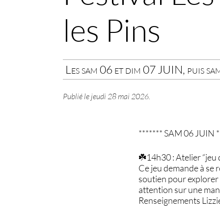
les Pins
Les sam 06 et dim 07 JUIN, puis sa
Publié le
jeudi 28 mai 2026
.
******* SAM 06 JUIN *
☘️14h30 : Atelier “jeu
Ce jeu demande à se re
soutien pour explorer
attention sur une man
Renseignements Lizzi