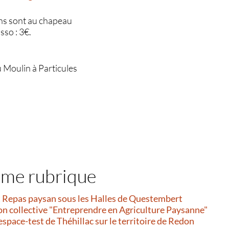
ns sont au chapeau
sso : 3€.
u Moulin à Particules
ême rubrique
et Repas paysan sous les Halles de Questembert
on collective "Entreprendre en Agriculture Paysanne"
’espace-test de Théhillac sur le territoire de Redon