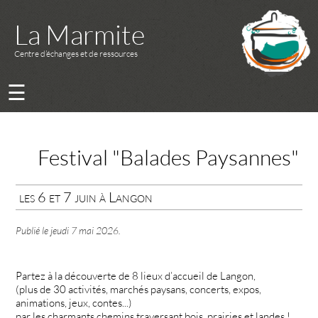
La Marmite
Centre d’échanges et de ressources
☰
Festival "Balades Paysannes"
les 6 et 7 juin à Langon
Publié le
jeudi 7 mai 2026
.
Partez à la découverte de 8 lieux d’accueil de Langon,
(plus de 30 activités, marchés paysans, concerts, expos,
animations, jeux, contes...)
par les charmants chemins traversant bois, prairies et landes !