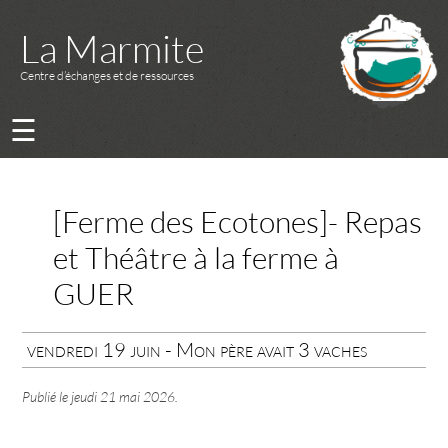
La Marmite
Centre d’échanges et de ressources
☰
[Ferme des Ecotones]- Repas
et Théâtre à la ferme à
GUER
vendredi 19 juin - Mon père avait 3 vaches
Publié le
jeudi 21 mai 2026
.