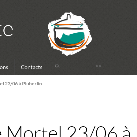
te
ons
Contacts
el 23/06 à Pluherlin
é Mortel 23/06 à 