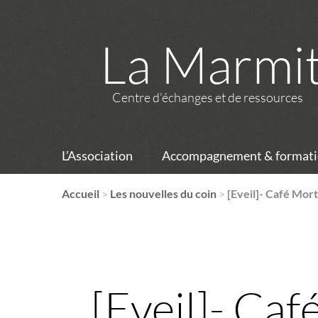
La Marmi
Centre d’échanges et de ressources
L’Association
Accompagnement & formati
Accueil
>
Les nouvelles du coin
>
[Eveil]- Café Mort
[Eveil]- Caf