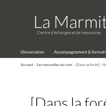
La Marmi
Centre d’échanges et de ressources
L’Association
Accompagnement & formati
Accueil
>
Les nouvelles du coin
>
[Dans la forêt] - 
[Dans la for