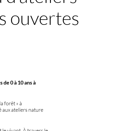
s ouvertes
 de 0 à 10 ans à
a forêt » à
 aux ateliers nature
 le vivant. À travers le