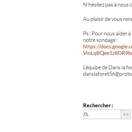
N’hésitez pas à nous 
Au plaisir de vous renc
Ps : Pour nous aider 
notre sondage :
https://docs.googl
VmLqBQee1z8OR9brv
L’équipe de Dans la fo
danslaforet56@proto
Rechercher :