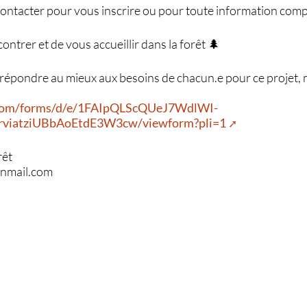
contacter pour vous inscrire ou pour toute information com
ontrer et de vous accueillir dans la forêt 🌲
à répondre au mieux aux besoins de chacun.e pour ce projet,
e.com/forms/d/e/1FAIpQLScQUeJ7WdlWI-
iatziUBbAoEtdE3W3cw/viewform?pli=1
rêt
nmail.com