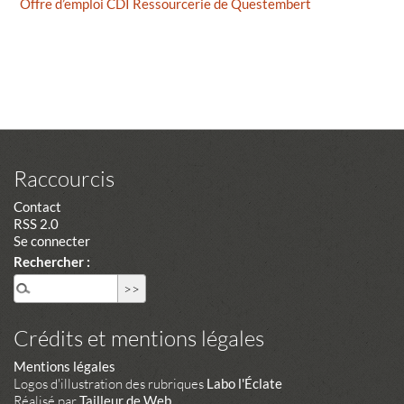
Offre d’emploi CDI Ressourcerie de Questembert
Raccourcis
Contact
RSS 2.0
Se connecter
Rechercher :
Crédits et mentions légales
Mentions légales
Logos d'illustration des rubriques
Labo l'Éclate
Réalisé par
Tailleur de Web
.