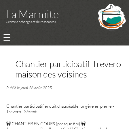
La Marmite
Centre d’échanges et de ressources
☰
Chantier participatif Trevero
maison des voisines
Publié le
jeudi 28 août 2025
.
Chantier participatif enduit chaux/sable longère en pierre -
Trevero - Sérent
🚧 CHANTIER EN COURS (presque fini) 🚧