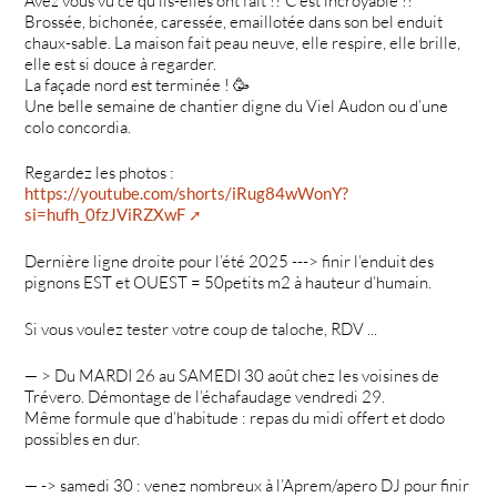
Avez vous vu ce qu’ils-elles ont fait !? C’est incroyable !!
Brossée, bichonée, caressée, emaillotée dans son bel enduit
chaux-sable. La maison fait peau neuve, elle respire, elle brille,
elle est si douce à regarder.
La façade nord est terminée ! 🥳
Une belle semaine de chantier digne du Viel Audon ou d’une
colo concordia.
Regardez les photos :
https://youtube.com/shorts/iRug84wWonY?
si=hufh_0fzJViRZXwF
Dernière ligne droite pour l’été 2025 ---> finir l’enduit des
pignons EST et OUEST = 50petits m2 à hauteur d’humain.
Si vous voulez tester votre coup de taloche, RDV ...
— > Du MARDI 26 au SAMEDI 30 août chez les voisines de
Trévero. Démontage de l’échafaudage vendredi 29.
Même formule que d’habitude : repas du midi offert et dodo
possibles en dur.
— -> samedi 30 : venez nombreux à l’Aprem/apero DJ pour finir