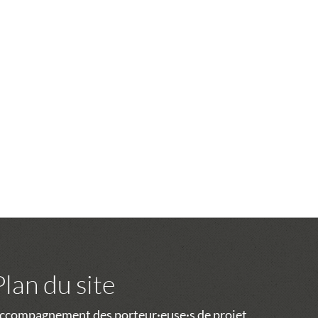
Plan du site
ccompagnement des porteur·euse·s de projet