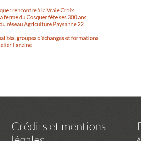
que : rencontre à la Vraie Croix
 La ferme du Cosquer fête ses 300 ans
 du réseau Agriculture Paysanne 22
alités, groupes d’échanges et formations
telier Fanzine
Crédits et mentions
légales
A