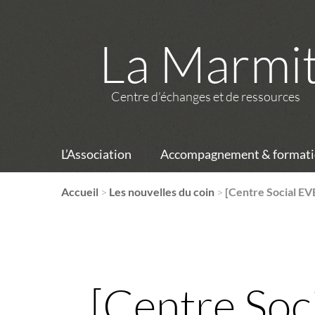
La Marmi
Centre d’échanges et de ressources
L’Association
Accompagnement & formati
Accueil
>
Les nouvelles du coin
>
[Centre Social EVE
[Centre Soci