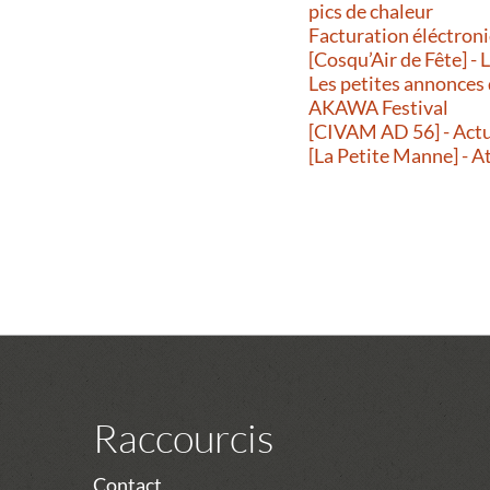
pics de chaleur
Facturation éléctroni
[Cosqu’Air de Fête] -
Les petites annonces
AKAWA Festival
[CIVAM AD 56] - Actu
[La Petite Manne] - A
Raccourcis
Contact