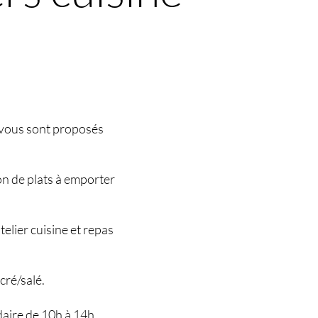
z-vous sont proposés
on de plats à emporter
elier cuisine et repas
cré/salé.
daire de 10h à 14h.