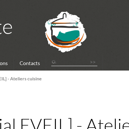
te
ons
Contacts
IL] - Ateliers cuisine
al EVEIL] - Ateli