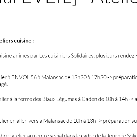
liers cuisine :
uisine animés par Les cuisiniers Solidaires, plusieurs rende
telier à ENVOL 56 à Malansac de 13h30 à 17h30 -> préparati
agé.
elier à la ferme des Biaux Légumes à Caden de 10h à 14h -> at
elier en aller-vers à Malansac de 10h à 13h -> préparation su
e : atelier au centre social dans le cadre de la Journée Soli