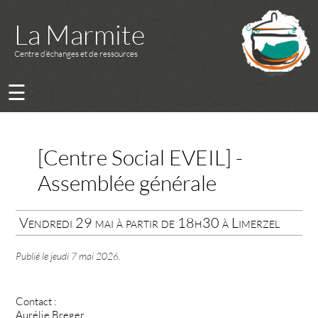
La Marmite
Centre d’échanges et de ressources
☰
[Centre Social EVEIL] -
Assemblée générale
Vendredi 29 mai à partir de 18h30 à Limerzel
Publié le
jeudi 7 mai 2026
.
Contact :
Aurélie Breger