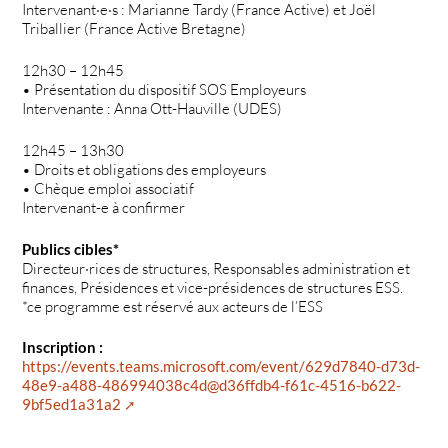
Intervenant·e·s : Marianne Tardy (France Active) et Joël
Triballier (France Active Bretagne)
12h30 – 12h45
• Présentation du dispositif SOS Employeurs
Intervenante : Anna Ott-Hauville (UDES)
12h45 – 13h30
• Droits et obligations des employeurs
• Chèque emploi associatif
Intervenant-e à confirmer
Publics cibles*
Directeur·rices de structures, Responsables administration et
finances, Présidences et vice-présidences de structures ESS.
*ce programme est réservé aux acteurs de l’ESS
Inscription :
https://events.teams.microsoft.com/event/629d7840-d73d-
48e9-a488-486994038c4d@d36ffdb4-f61c-4516-b622-
9bf5ed1a31a2