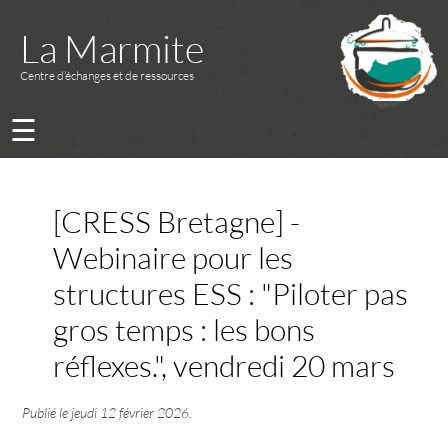
La Marmite
Centre d’échanges et de ressources
☰
[CRESS Bretagne] -
Webinaire pour les
structures ESS : "Piloter pas
gros temps : les bons
réflexes.", vendredi 20 mars
Publié le
jeudi 12 février 2026
.