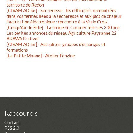
territoire de Redon
[CIVAM AD 56] - Sécheresse : les difficultés rencontrées
dans vos fermes liées à la sécheresse et aux pics de chaleur
Facturation éléctronique : rencontre à la Vraie Croix
[Cosqu’Air de Fête] - La ferme du Cosquer fête ses 300 ans
Les petites annonces du réseau Agriculture Paysanne 22
AKAWA Festival
[CIVAM AD 56] - Actualités, groupes d’échanges et
formations
[La Petite Manne] - Atelier Fanzine
Raccourcis
Contact
RSS 2.0