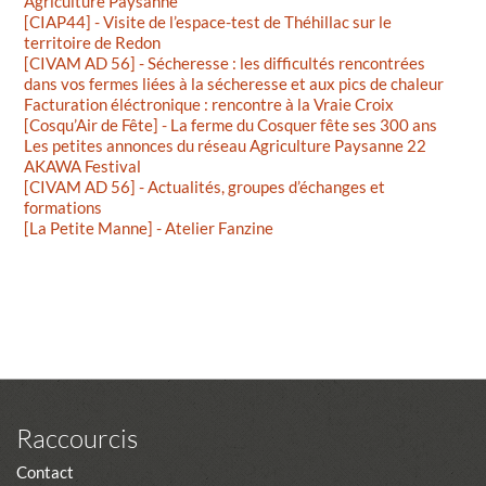
Agriculture Paysanne"
[CIAP44] - Visite de l’espace-test de Théhillac sur le
territoire de Redon
[CIVAM AD 56] - Sécheresse : les difficultés rencontrées
dans vos fermes liées à la sécheresse et aux pics de chaleur
Facturation éléctronique : rencontre à la Vraie Croix
[Cosqu’Air de Fête] - La ferme du Cosquer fête ses 300 ans
Les petites annonces du réseau Agriculture Paysanne 22
AKAWA Festival
[CIVAM AD 56] - Actualités, groupes d’échanges et
formations
[La Petite Manne] - Atelier Fanzine
Raccourcis
Contact