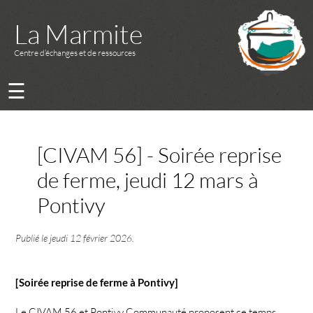
La Marmite
Centre d’échanges et de ressources
☰
[CIVAM 56] - Soirée reprise
de ferme, jeudi 12 mars à
Pontivy
Publié le
jeudi 12 février 2026
.
[Soirée reprise de ferme à Pontivy]
Le CIVAM 56 et Pontivy Communauté proposent ce temps