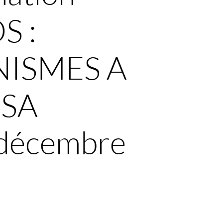
S :
ISMES A
 SA
 décembre