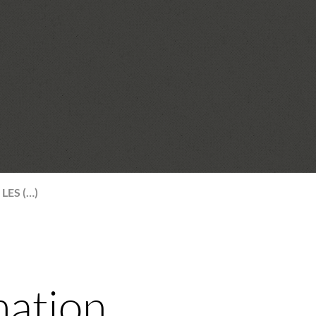
LES (…)
mation