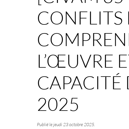
CONFLITS 
COMPREND
L’ŒUVRE E
CAPACITÉ D
2025
Publié le
jeudi 23 octobre 2025
.