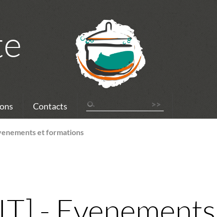
te
ons
Contacts
Evenements et formations
T] - Evenements