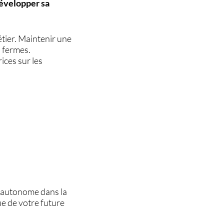
développer sa
étier. Maintenir une
s fermes.
ices sur les
 autonome dans la
ue de votre future