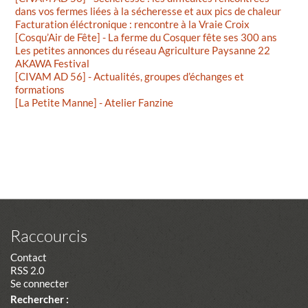
dans vos fermes liées à la sécheresse et aux pics de chaleur
Facturation éléctronique : rencontre à la Vraie Croix
[Cosqu’Air de Fête] - La ferme du Cosquer fête ses 300 ans
Les petites annonces du réseau Agriculture Paysanne 22
AKAWA Festival
[CIVAM AD 56] - Actualités, groupes d’échanges et
formations
[La Petite Manne] - Atelier Fanzine
Raccourcis
Contact
RSS 2.0
Se connecter
Rechercher :