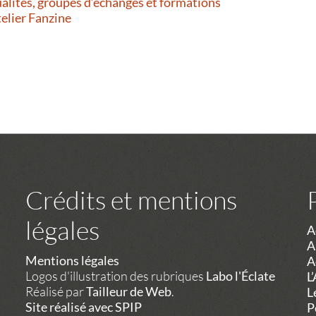
alités, groupes d’échanges et formations
telier Fanzine
Crédits et mentions
légales
A
A
Mentions légales
A
Logos d'illustration des rubriques
Labo l'Éclate
L
Réalisé par
Tailleur de Web
.
L
Site réalisé avec SPIP
P